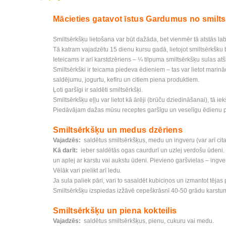
Mācieties gatavot īstus Gardumus no smilt
Smiltsērkšķu lietošana var būt dažāda, bet vienmēr tā atstās la
Tā katram vajadzētu 15 dienu kursu gadā, lietojot smiltsērkšku
Ieteicams ir arī karstdzēriens – ¼ tilpuma smiltsērkšķu sulas at
Smiltsērkški ir teicama piedeva ēdieniem – tas var lietot marinā
saldējumu, jogurtu, kefīru un citiem piena produktiem.
Ļoti garšīgi ir saldēti smiltsērkšķi.
Smiltsērkšķu eļļu var lietot kā ārēji (brūču dziedināšanai), tā ie
Piedāvājam dažas mūsu receptes garšīgu un veselīgu ēdienu 
Smiltsērkšķu un medus dzēriens
Vajadzēs:
saldētus smiltsērkšķus, medu un ingveru (var arī cita
Kā darīt:
ieber saldētās ogas caurdurī un uzlej verdošu ūdeni. 
un aplej ar karstu vai aukstu ūdeni. Pievieno garšvielas – ingver
Vēlāk vari pielikt arī ledu.
Ja sula paliek pāri, vari to sasaldēt kubiciņos un izmantot tēja
Smiltsērkšķu izspiedas izžāvē cepeškrāsnī 40-50 grādu karstum
Smiltsērkšķu un piena kokteilis
Vajadzēs:
saldētus smiltsērkšķus, pienu, cukuru vai medu.