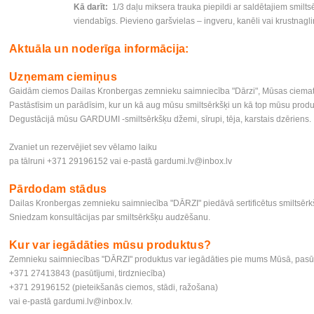
Kā darīt:
1/3 daļu miksera trauka piepildi ar saldētajiem smilts
viendabīgs. Pievieno garšvielas – ingveru, kanēli vai krustnagli
Aktuāla un noderīga informācija:
Uzņemam ciemiņus
Gaidām ciemos Dailas Kronbergas zemnieku saimniecība "Dārzi", Mūsas ciemat
Pastāstīsim un parādīsim, kur un kā aug mūsu smiltsērkšķi un kā top mūsu produk
Degustācijā mūsu GARDUMI -smiltsērkšķu džemi, sīrupi, tēja, karstais dzēriens
Zvaniet un rezervējiet sev vēlamo laiku
pa tālruni +371 29196152 vai e-pastā
gardumi.lv@inbox.lv
Pārdodam stādus
Dailas Kronbergas zemnieku saimniecība "DĀRZI" piedāvā sertificētus smiltsērkšķu
Sniedzam konsultācijas par smiltsērkšķu audzēšanu.
Kur var iegādāties mūsu produktus?
Zemnieku saimniecības "DĀRZI" produktus var iegādāties pie mums Mūsā, pasūtot
+371 27413843 (pasūtījumi, tirdzniecība)
+371 29196152 (pieteikšanās ciemos, stādi, ražošana)
vai e-pastā
gardumi.lv@inbox.lv
.