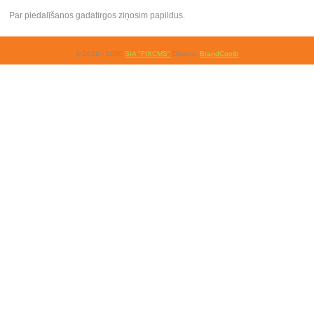
Par piedalīšanos gadatirgos ziņosim papildus.
© 2010 - 2026
SIA "FIXCMS"
Dizains:
BrandComb